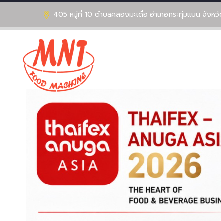
405 หมู่ที่ 10 ตำบลคลองมะเดื่อ อำเภอกระทุ่มแบน จังห