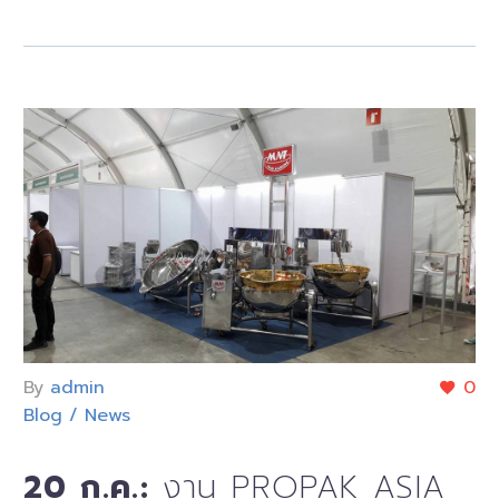
By
admin
0
Blog / News
20 ก.ค.:
งาน PROPAK ASIA