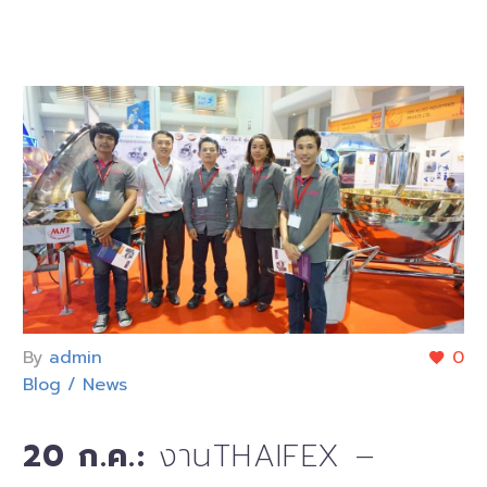
By
admin
0
Blog / News
20 ก.ค.:
งานTHAIFEX –