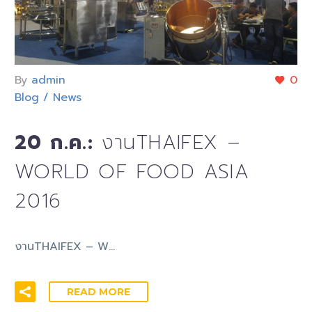
By
admin
0
Blog / News
20 ก.ค.:
งานTHAIFEX –
WORLD OF FOOD ASIA
2016
งานTHAIFEX – W…
READ MORE