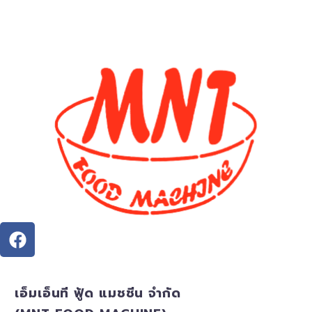
เอ็มเอ็นที ฟู้ด แมชชีน จำกัด