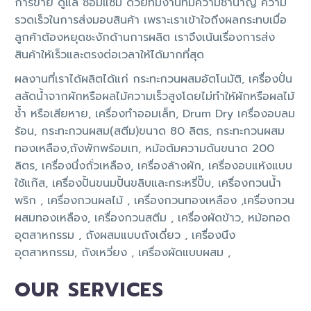
การขาย ดูแล ซ่อมแซม ด้วยทีมงานที่มีความชำนาญ ความ
รวดเร็วในการส่งมอบสินค้า เพราะเราเข้าใจถึงผลกระทบเมื่อ
ลูกค้าต้องหยุดชะงักด้านการผลิต เราจึงเน้นเรื่องการส่ง
สินค้าให้เร็วและตรงต่อเวลาให้ได้มากที่สุด
ผลงานที่เราได้ผลิตได้แก่ กระทะกวนผสมอัตโนมัติ, เครื่องปั่น
สลัดน้ำจากผักหรือผลไม้ความเร็วสูงโดยไม่ทำให้ผักหรือผลไม้
ช้ำ หรือเสียหาย, เครื่องทำออมเล็ท, Drum Dry เครื่องอบลม
ร้อน, กระทะกวนผสม(สตีม)ขนาด 80 ลิตร, กระทะกวนผสม
ทองเหลือง,ถังพักพร้อมเท, หม้อต้มความดันขนาด 200
ลิตร, เครื่องนึ่งถั่วเหลือง, เครื่องล้างผัก, เครื่องอบแห้งแบบ
ใช้แก๊ส, เครื่องปั้นขนมปั้นขลิบและกระหรี่ปั๊บ, เครื่องกวนน้ำ
พริก , เครื่องกวนผลไม้ , เครื่องกวนทองเหลือง ,เครื่องกวน
ผสมทองเหลือง, เครื่องกวนสตีม , เครื่องผัดข้าว, หม้อทอด
อุตสาหกรรม , ถังผสมแบบถังเดี่ยว , เครื่องนึง
อุตสาหกรรม, ถังเหวี่ยง , เครื่องผัดแบบผสม ,
OUR SERVICES